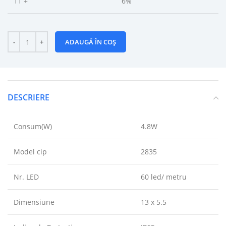
11 +
6%
ADAUGĂ ÎN COȘ
DESCRIERE
Consum(W)
4.8W
Model cip
2835
Nr. LED
60 led/ metru
Dimensiune
13 x 5.5