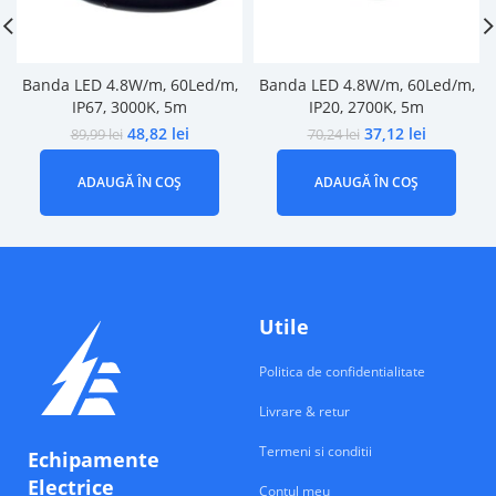
Banda LED 4.8W/m, 60Led/m,
Banda LED 4.8W/m, 60Led/m,
IP67, 3000K, 5m
IP20, 2700K, 5m
48,82
lei
37,12
lei
89,99
lei
70,24
lei
ADAUGĂ ÎN COȘ
ADAUGĂ ÎN COȘ
Utile
Politica de confidentialitate
Livrare & retur
Termeni si conditii
Echipamente
Electrice
Contul meu