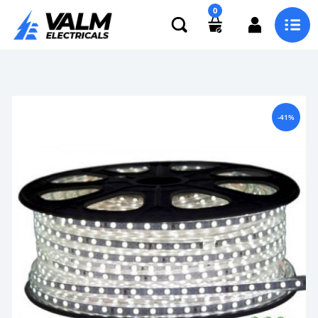
0
-41%