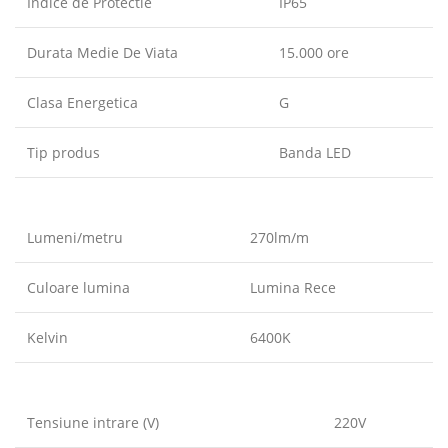
Indice de Protectie
IP65
Durata Medie De Viata
15.000 ore
Clasa Energetica
G
Tip produs
Banda LED
Lumeni/metru
270lm/m
Culoare lumina
Lumina Rece
Kelvin
6400K
Tensiune intrare (V)
220V