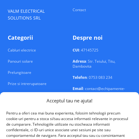
Contact
VALM ELECTRICAL
SOLUTIONS SRL
Categorii
Despre noi
Cabluri electrice
CUI
: 47145725
Panouri solare
Adresa
: Str. Teiului, Titu,
Dambovita
Prelungitoare
Telefon
: 0753 083 234
Prize si intrerupatoare
Email
: contact@echipamente-
electrice.ro
Sigurante si tablouri
Acceptul tau ne ajuta!
Pentru a oferi cea mai buna experienta, folosim tehnologii precum
cookie-uri pentru a stoca si/sau accesa informatii relevante in procesul
de cumparare. Tehnologiile utilizate nu stocheaza informatii
confidentiale, ci ID-uri unice asociate unei sesiuni pe site sau
VALM Electrical Solutions © 2026
comportamentul de navigare. Fara acceptul tau sau cu consintamant