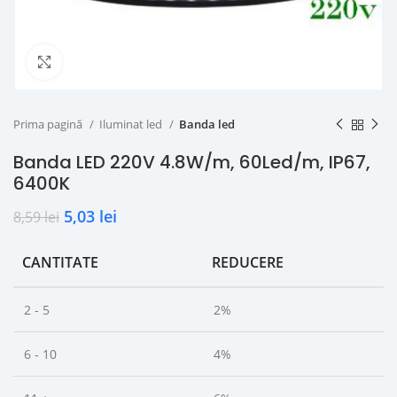
Click to enlarge
Prima pagină
Iluminat led
Banda led
Banda LED 220V 4.8W/m, 60Led/m, IP67,
6400K
5,03
lei
8,59
lei
CANTITATE
REDUCERE
2 - 5
2%
6 - 10
4%