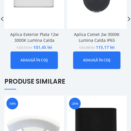
Aplica Exterior Plata 12w
Aplica Comet 2w 3000K
3000K Lumina Calda
Lumina Calda IP65
101,45
lei
115,17
lei
125,73
lei
131,88
lei
ADAUGĂ ÎN COȘ
ADAUGĂ ÎN COȘ
PRODUSE SIMILARE
-16%
-25%