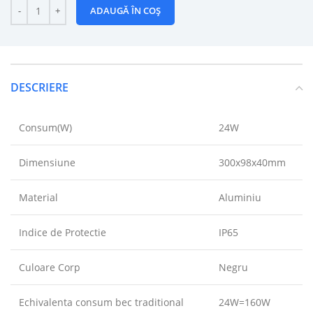
ADAUGĂ ÎN COȘ
DESCRIERE
Consum(W)
24W
Dimensiune
300x98x40mm
Material
Aluminiu
Indice de Protectie
IP65
Culoare Corp
Negru
Echivalenta consum bec traditional
24W=160W