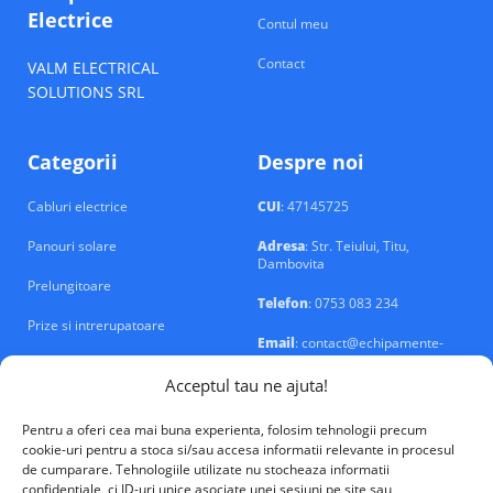
Electrice
Contul meu
Contact
VALM ELECTRICAL
SOLUTIONS SRL
Categorii
Despre noi
Cabluri electrice
CUI
: 47145725
Panouri solare
Adresa
: Str. Teiului, Titu,
Dambovita
Prelungitoare
Telefon
: 0753 083 234
Prize si intrerupatoare
Email
: contact@echipamente-
electrice.ro
Sigurante si tablouri
Acceptul tau ne ajuta!
Pentru a oferi cea mai buna experienta, folosim tehnologii precum
cookie-uri pentru a stoca si/sau accesa informatii relevante in procesul
de cumparare. Tehnologiile utilizate nu stocheaza informatii
confidentiale, ci ID-uri unice asociate unei sesiuni pe site sau