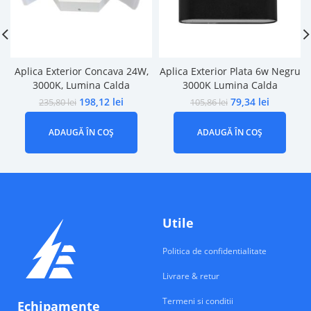
Aplica Exterior Concava 24W,
Aplica Exterior Plata 6w Negru
3000K, Lumina Calda
3000K Lumina Calda
198,12
lei
79,34
lei
235,80
lei
105,86
lei
ADAUGĂ ÎN COȘ
ADAUGĂ ÎN COȘ
Utile
Politica de confidentialitate
Livrare & retur
Termeni si conditii
Echipamente