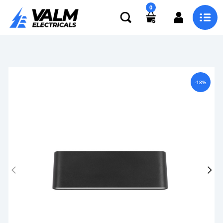
0
-18%