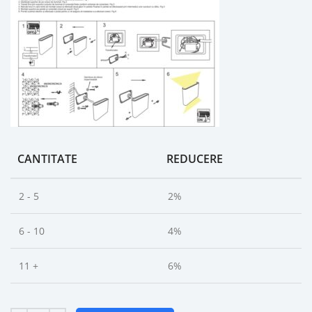
CANTITATE
REDUCERE
2 - 5
2%
6 - 10
4%
11 +
6%