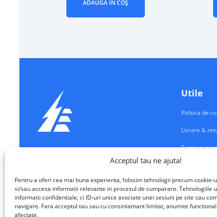
ADAUGĂ ÎN COȘ
Utile
Politica de co
Livrare & ret
Termeni si co
Echipamente Electrice
Acceptul tau ne ajuta!
Contul meu
VALM ELECTRICAL SOLUTIONS SRL
Pentru a oferi cea mai buna experienta, folosim tehnologii precum cookie-u
Contact
si/sau accesa informatii relevante in procesul de cumparare. Tehnologiile u
informatii confidentiale, ci ID-uri unice asociate unei sesiuni pe site sau 
navigare. Fara acceptul tau sau cu consintamant limitat, anumite functionalita
afectate.