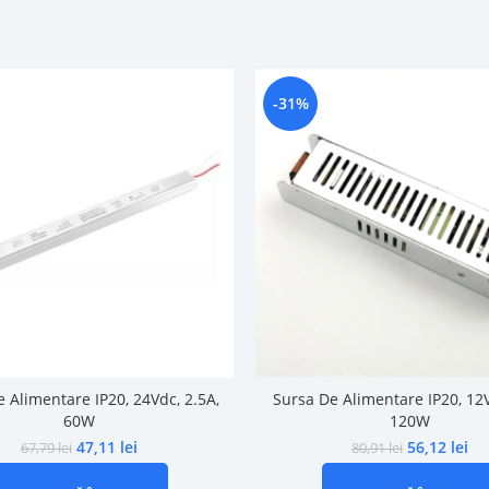
-31%
 Alimentare IP20, 24Vdc, 2.5A,
Sursa De Alimentare IP20, 12V
60W
120W
47,11
lei
56,12
lei
67,79
lei
80,91
lei