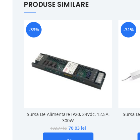
PRODUSE SIMILARE
-33%
-31%
Sursa De Alimentare IP20, 24Vdc, 12.5A,
Sursa De
300W
70,03
lei
103,77
lei