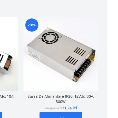
-18%
-30%
dc, 10A,
Sursa De Alimentare IP20, 12Vdc, 30A,
Sursa D
300W
121,24
lei
148,62
lei