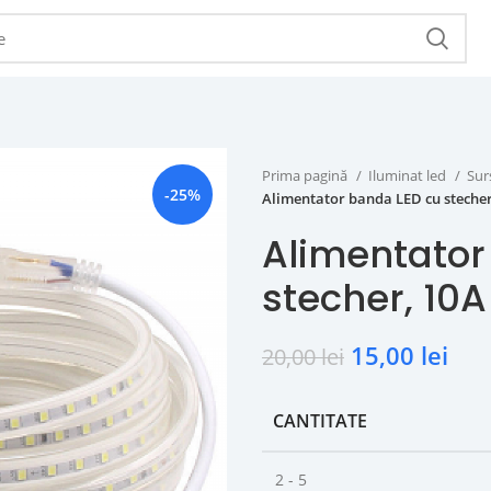
Prima pagină
Iluminat led
Sur
-25%
Alimentator banda LED cu stecher
Alimentator
stecher, 10A
15,00
lei
20,00
lei
CANTITATE
2 - 5