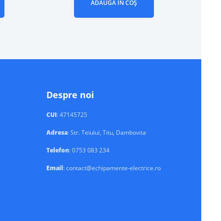
ADAUGĂ ÎN COȘ
Despre noi
CUI
: 47145725
Adresa
: Str. Teiului, Titu, Dambovita
Telefon
: 0753 083 234
Email
: contact@echipamente-electrice.ro