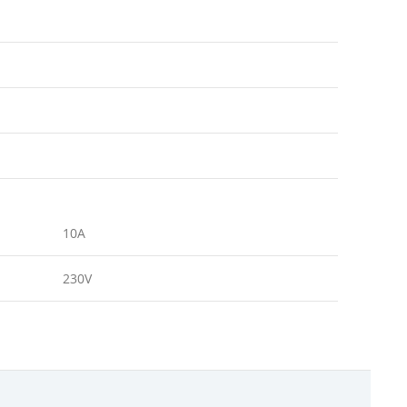
10A
230V