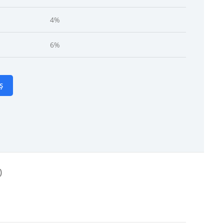
4%
6%
Ș
)