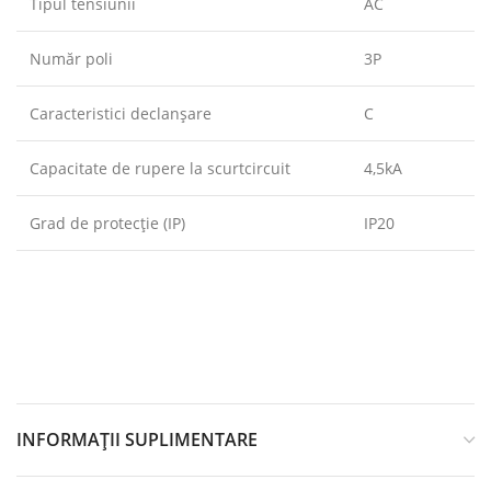
Tipul tensiunii
AC
Număr poli
3P
Caracteristici declanşare
C
Capacitate de rupere la scurtcircuit
4,5kA
Grad de protecție (IP)
IP20
INFORMAȚII SUPLIMENTARE