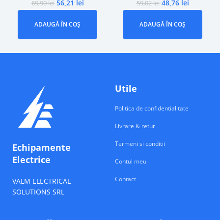
56,21
lei
48,76
lei
69,90
lei
59,02
lei
ADAUGĂ ÎN COȘ
ADAUGĂ ÎN COȘ
Utile
Politica de confidentialitate
Livrare & retur
Termeni si conditii
Echipamente
Electrice
Contul meu
Contact
VALM ELECTRICAL
SOLUTIONS SRL