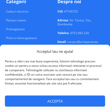
Categorii
Despre noi
Cabluri electrice
CUI
: 47145725
Panouri solare
Adresa
: Str. Teiului, Titu,
Dambovita
Prelungitoare
Telefon
: 0753 083 234
Prize si intrerupatoare
Email
: contact@echipamente-
electrice.ro
Sigurante si tablouri
Acceptul tau ne ajuta!
Pentru a oferi cea mai buna experienta, folosim tehnologii precum
cookie-uri pentru a stoca si/sau accesa informatii relevante in procesul
de cumparare. Tehnologiile utilizate nu stocheaza informatii
confidentiale, ci ID-uri unice asociate unei sesiuni pe site sau
VALM Electrical Solutions © 2026
comportamentul de navigare. Fara acceptul tau sau cu consintamant
limitat, anumite functionalitati ale site-ului pot fi afectate.
ACCEPTA