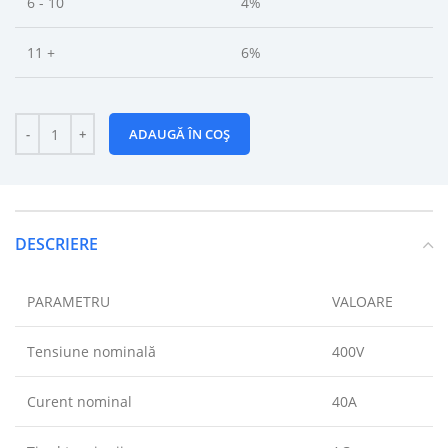
6 - 10
4%
11 +
6%
ADAUGĂ ÎN COȘ
DESCRIERE
PARAMETRU
VALOARE
Tensiune nominală
400V
Curent nominal
40A