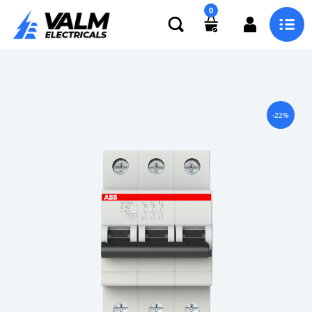
0
-22%