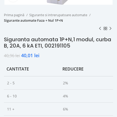
Prima pagină
Sigurante si intrerupatoare automate
Sigurante automate Faza + Nul 1P+N
Siguranta automata 1P+N,1 modul, curba
B, 20A, 6 kA ETI, 002191105
40,01
lei
40,96
lei
CANTITATE
REDUCERE
2 - 5
2%
6 - 10
4%
11 +
6%