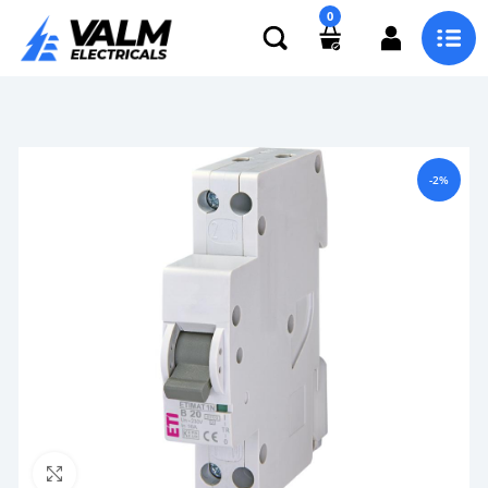
0
-2%
Click to enlarge