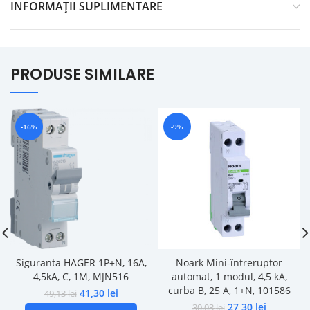
INFORMAȚII SUPLIMENTARE
PRODUSE SIMILARE
-16%
-9%
Siguranta HAGER 1P+N, 16A,
Noark Mini-întreruptor
4,5kA, C, 1M, MJN516
automat, 1 modul, 4,5 kA,
curba B, 25 A, 1+N, 101586
41,30
lei
49,13
lei
27,30
lei
30,03
lei