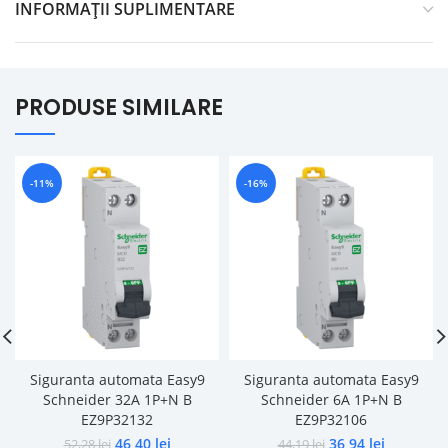
INFORMAȚII SUPLIMENTARE
PRODUSE SIMILARE
-11%
-16%
Siguranta automata Easy9
Siguranta automata Easy9
Schneider 32A 1P+N B
Schneider 6A 1P+N B
EZ9P32132
EZ9P32106
46,40
lei
36,94
lei
52,28
lei
44,19
lei