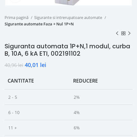
Prima pagină
Sigurante si intrerupatoare automate
Sigurante automate Faza + Nul 1P+N
Siguranta automata 1P+N,1 modul, curba
B, 10A, 6 kA ETI, 002191102
40,01
lei
40,96
lei
CANTITATE
REDUCERE
2 - 5
2%
6 - 10
4%
11 +
6%