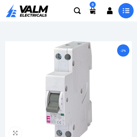
0
-2%
Click to enlarge