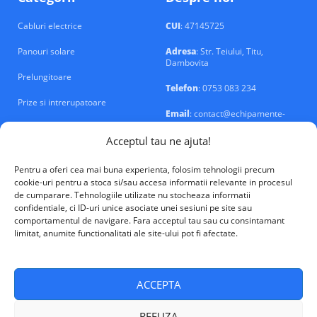
Cabluri electrice
CUI
: 47145725
Panouri solare
Adresa
: Str. Teiului, Titu,
Dambovita
Prelungitoare
Telefon
: 0753 083 234
Prize si intrerupatoare
Email
: contact@echipamente-
electrice.ro
Sigurante si tablouri
Acceptul tau ne ajuta!
Pentru a oferi cea mai buna experienta, folosim tehnologii precum
cookie-uri pentru a stoca si/sau accesa informatii relevante in procesul
de cumparare. Tehnologiile utilizate nu stocheaza informatii
confidentiale, ci ID-uri unice asociate unei sesiuni pe site sau
VALM Electrical Solutions © 2026
comportamentul de navigare. Fara acceptul tau sau cu consintamant
limitat, anumite functionalitati ale site-ului pot fi afectate.
ACCEPTA
REFUZA